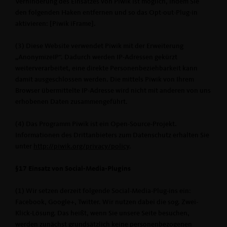
Verhinderung des Einsatzes von Piwik ist möglich, indem Sie
den folgenden Haken entfernen und so das Opt-out-Plug-in
aktivieren: [Piwik iFrame].
(3) Diese Website verwendet Piwik mit der Erweiterung
AnonymizeIP“. Dadurch werden IP-Adressen gekürzt
weiterverarbeitet, eine direkte Personenbeziehbarkeit kann
damit ausgeschlossen werden. Die mittels Piwik von Ihrem
Browser übermittelte IP-Adresse wird nicht mit anderen von uns
erhobenen Daten zusammengeführt.
(4) Das Programm Piwik ist ein Open-Source-Projekt.
Informationen des Drittanbieters zum Datenschutz erhalten Sie
unter
http://piwik.org/privacy/policy
.
§17 Einsatz von Social-Media-Plugins
(1) Wir setzen derzeit folgende Social-Media-Plug-ins ein:
Facebook, Google+, Twitter. Wir nutzen dabei die sog. Zwei-
Klick-Lösung. Das heißt, wenn Sie unsere Seite besuchen,
werden zunächst grundsätzlich keine personenbezogenen