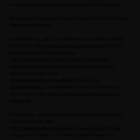
Einstellungsmöglichkeiten zum Schutze Ihrer Privatsphäre.
(6) Adressen der jeweiligen Plug-in-Anbieter und URL mit deren
Datenschutzhinweisen:
a) Facebook Inc., 1601 S California Ave, Palo Alto, California
94304, USA;
http://www.facebook.com/policy.php
; weitere
Informationen zur Datenerhebung:
http://www.facebook.com/help/186325668085084
,
http://www.facebook.com/about/privacy/your-info-on-
other#applications
sowie
http://www.facebook.com/about/privacy/your-
info#everyoneinfo
. Facebook hat sich dem EU-US-Privacy-
Shield unterworfen,
https://www.privacyshield.gov/EU-US-
Framework
.
b) Google Inc., 1600 Amphitheater Parkway, Mountainview,
California 94043, USA;
https://www.google.com/policies/privacy/partners/?hl=de
.
Google hat sich dem EU-US-Privacy-Shield unterworfen,