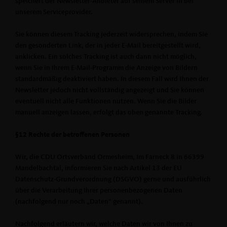
speichert der Newsletter-Anbieter auf seinem Server in bei
unserem Serviceprovider.
Sie können diesem Tracking jederzeit widersprechen, indem Sie
den gesonderten Link, der in jeder E-Mail bereitgestellt wird,
anklicken. Ein solches Tracking ist auch dann nicht möglich,
wenn Sie in Ihrem E-Mail-Programm die Anzeige von Bildern
standardmäßig deaktiviert haben. In diesem Fall wird Ihnen der
Newsletter jedoch nicht vollständig angezeigt und Sie können
eventuell nicht alle Funktionen nutzen. Wenn Sie die Bilder
manuell anzeigen lassen, erfolgt das oben genannte Tracking.
§12 Rechte der betroffenen Personen
Wir, die CDU Ortsverband Ormesheim, Im Farneck 8 in 66399
Mandelbachtal, informieren Sie nach Artikel 13 der EU
Datenschutz-Grundverordnung (DSGVO) gerne und ausführlich
über die Verarbeitung Ihrer personenbezogenen Daten
(nachfolgend nur noch „Daten“ genannt).
Nachfolgend erläutern wir, welche Daten wir von Ihnen zu