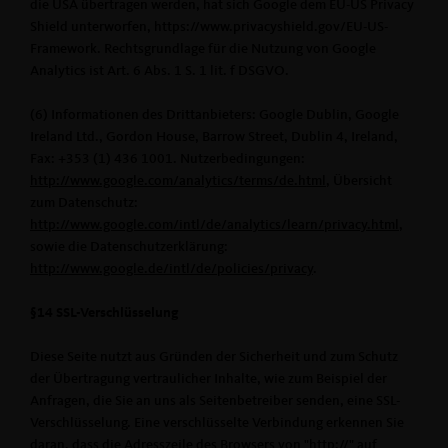
die USA übertragen werden, hat sich Google dem EU-US Privacy
Shield unterworfen, https://www.privacyshield.gov/EU-US-
Framework. Rechtsgrundlage für die Nutzung von Google
Analytics ist Art. 6 Abs. 1 S. 1 lit. f DSGVO.
(6) Informationen des Drittanbieters: Google Dublin, Google
Ireland Ltd., Gordon House, Barrow Street, Dublin 4, Ireland,
Fax: +353 (1) 436 1001. Nutzerbedingungen:
http://www.google.com/analytics/terms/de.html
, Übersicht
zum Datenschutz:
http://www.google.com/intl/de/analytics/learn/privacy.html
,
sowie die Datenschutzerklärung:
http://www.google.de/intl/de/policies/privacy
.
§14 SSL-Verschlüsselung
Diese Seite nutzt aus Gründen der Sicherheit und zum Schutz
der Übertragung vertraulicher Inhalte, wie zum Beispiel der
Anfragen, die Sie an uns als Seitenbetreiber senden, eine SSL-
Verschlüsselung. Eine verschlüsselte Verbindung erkennen Sie
daran, dass die Adresszeile des Browsers von "http://" auf