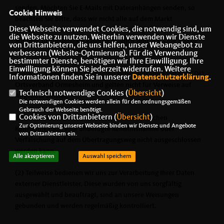
senden. Möchten Sie E-Mails mit Dateianhängen senden, so
Cookie Hinweis
beachten Sie bitte, dass wir nicht alle auf dem Markt
Diese Webseite verwendet Cookies, die notwendig sind, um
verfügbaren Dateiformate und Anwendungen unterstützen
die Webseite zu nutzen. Weiterhin verwenden wir Dienste
können. In Einzelfällen kann es möglich sein, dass die E-Mail
von Drittanbietern, die uns helfen, unser Webangebot zu
nicht verarbeitet werden kann.
verbessern (Website-Optmierung). Für die Verwendung
bestimmter Dienste, benötigen wir Ihre Einwilligung. Ihre
Einwilligung können Sie jederzeit widerrufen. Weitere
Diese Hinweise gelten nur für die Kommunikation mit der CDU
Informationen finden Sie in unserer
Datenschutzerklärung
.
Ortsverband Ormesheim und gelten nicht für Verweise auf
Technisch notwendige Cookies (
Übersicht
)
Angebote Dritter.
Die notwendigen Cookies werden allein für den ordnungsgemäßen
Gebrauch der Webseite benötigt.
Cookies von Drittanbietern (
Übersicht
)
Wir weisen darauf hin, dass bei der elektronischen
Zur Optimierung unserer Webseite binden wir Dienste und Angebote
Kommunikation eine unbefugte Kenntnisnahme oder
von Drittanbietern ein.
Verfälschung auf dem Übertragungsweg nicht ausgeschlossen
werden kann.
Alle akzeptieren
Auswahl speichern
(2) Teilweise bedienen wir uns zur Verarbeitung Ihrer Daten
externer Dienstleister. Diese wurden von uns sorgfältig
ausgewählt und beauftragt, sind an unsere Weisungen
gebunden und werden regelmäßig kontrolliert.