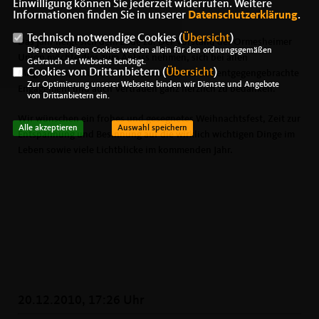
Einwilligung können Sie jederzeit widerrufen. Weitere
Informationen finden Sie in unserer
Datenschutzerklärung
.
Technisch notwendige Cookies (
Übersicht
)
Das Jahr neigt sich dem Ende zu. Der Vorstand der Ormesheimer
Die notwendigen Cookies werden allein für den ordnungsgemäßen
Union möchte dies zum Anlass nehmen, sich bei allen
Gebrauch der Webseite benötigt.
Cookies von Drittanbietern (
Übersicht
)
Mitgliedern, Freunden und Bekannten für das entgegengebrachte
Zur Optimierung unserer Webseite binden wir Dienste und Angebote
Engagement und auch Vertrauen ganz herzlich zu bedanken.
von Drittanbietern ein.
Wir wünschen ein frohes und gesegnetes Weihnachtsfest, Zeit zur
Alle akzeptieren
Auswahl speichern
Entspannung und Besinnung auf die wirklich wichtigen Dinge im
Leben sowie viele Lichtblicke im kommenden Jahr.
20.12.2010, 17:26 Uhr